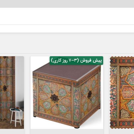
پیش فروش (۳~۷ روز کاری)


افزودن به سبد
