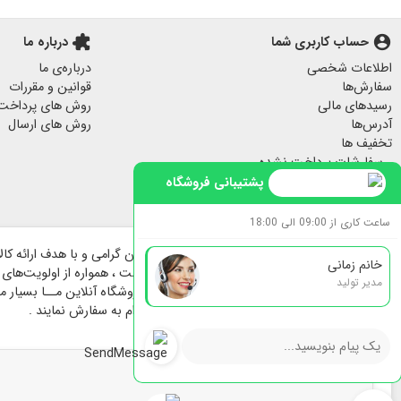
هدایای مناسبتی
آباژور چوبی رومیزی
account_circle
حساب کاربری شما
extension
درباره ما
پاف مبل
اطلاعات شخصی
درباره‌ی ما
جا کلیدی دیواری
سفارش‌ها
قوانین و مقررات
پرده مخمل
رسیدهای مالی
روش های پرداخت
لیوان ماگ
آدرس‌ها
روش های ارسال
تخفیف ها
لیوان و ماگ
سفارشات پرداخت نشده
سرامیکی
هشدارهای من
پشتیبانی فروشگاه
فیلم داستان مفاخر
ساعت کاری از 09:00 الی 18:00
خانم زمانی
هنرمندان پارسی تاسیس و راه اندازی گردیده است ، همواره از اولویت‌های فر
مدیر تولید
در فرایند پیش و حین خرید بوده است ؛ برای فروشگاه آنلاین مــا بسیار مهم 
بیشترین سهولت انتخاب و با خیالی آسوده اقدام به سفارش نمایند .