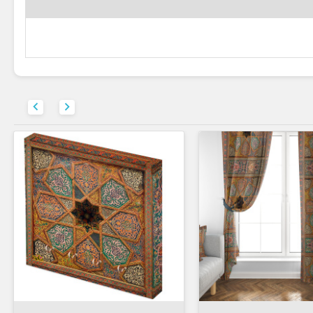



افزودن به سبد


افزودن به سبد