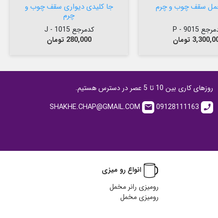
مل سقف چوب و چرم
جا کلیدی دیواری سقف چوب و
چرم
جع 9015 - P
کدمرجع 1015 - J
مت
قیمت
3,300, تومان
280,000 تومان
روزهای کاری بین 10 تا 5 عصر در دسترس هستیم.
SHAKHE.CHAP@GMAIL.COM
09128111163
email
call
انواع رو میزی
رومیزی رانر مخمل
رومیزی مخمل