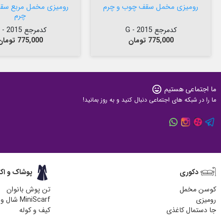
رومیزی مخمل سقف چوب و چرم
رومیزی مخمل مربع سق
چرم
کدمرجع 2015 - G
کدمرجع 2015 - M
قیمت
قیمت
775,000 تومان
775,000 تومان
ما اجتماعی هستیم
sentiment_very_satisfied
ما را در شبکه های اجتماعی دنبال کنید و به روز بمانید!
دکوری
پوشاک و اک
کوسن مخمل
تن پوش بانوان
رومیزی
MiniScarf شال و روسری
جا دستمال کاغذی
کیف و کوله
زیر لیوانی چوبی
کیف پارچه ای