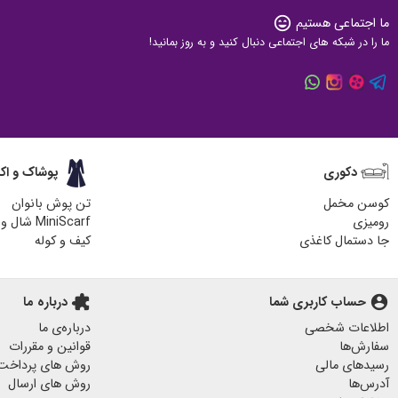
ما اجتماعی هستیم
sentiment_very_satisfied
ما را در شبکه های اجتماعی دنبال کنید و به روز بمانید!
دکوری
پوشاک و اک
کوسن مخمل
تن پوش بانوان
رومیزی
MiniScarf شال و روسری
جا دستمال کاغذی
کیف و کوله
زیر لیوانی چوبی
کیف پارچه ای
هدایای مناسبتی
آباژور چوبی رومیزی
account_circle
حساب کاربری شما
extension
درباره ما
پاف مبل
اطلاعات شخصی
درباره‌ی ما
جا کلیدی دیواری
سفارش‌ها
قوانین و مقررات
پرده مخمل
رسیدهای مالی
روش های پرداخت
لیوان ماگ
آدرس‌ها
روش های ارسال