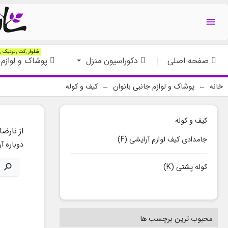

شلوار ,کت ,تونیک ,ت
صفحه اصلی
دکوراسیون منزل
پوشاک و لوازم 
خانه
پوشاک و لوازم جانبی بانوان
کیف و کوله
کیف و کوله
از نارض
جامدادی کیف لوازم آرایشی (F)
دوباره آ
کوله پشتی (K)

محبوب ترین برچسب ها