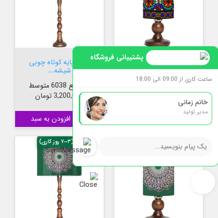
پشتیبانی فروشگاه
آباژور لیوانی پایه
آباژور پایه کوتاه چوبی
چوبی...
شیشه...
ساعت کاری از 09:00 الی 18:00
کدمرجع 6038 لیوانی
کدمرجع 6038 متوسط
قیمت
قیمت
3,400,000 تومان
3,200,000 تومان
خانم زمانی
مدیر تولید

افزودن به سبد

افزودن به سبد
پیش فروش (۳~۷ روز کاری)
پیش فروش (۳~۷ روز کاری)