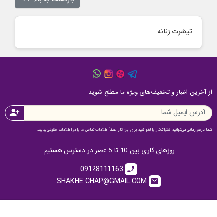
تیشرت زنانه
از آخرین اخبار و تخفیف‌های ویژه ما مطلع شوید
person_add
شما در هر زمانی می‌توانید اشتراک‌تان را لغو کنید. برای این کار، لطفاً اطلاعات تماس ما را در اطلاعات حقوقی بیابید.
روزهای کاری بین 10 تا 5 عصر در دسترس هستیم.
09128111163
call
SHAKHE.CHAP@GMAIL.COM
email