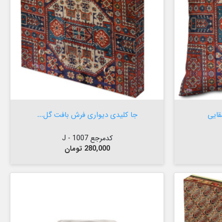


افزودن به سبد
ایی
جا کلیدی دیواری فرش بافت گل...
کدمرجع 1007 - J
قیمت
280,000 تومان