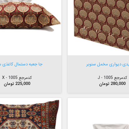

افزودن به سبد


افزودن به سبد
یدی دیواری مخمل سنوبر
جا جعبه دستمال کاغذی س
کدمرجع 1005 - J
کدمرجع 1005 - X
قیمت
قیمت
280,000 تومان
225,000 تومان