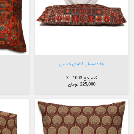


افزودن به سبد

جا دستمال کاغذی خشتی
کدمرجع 1003 - X
قیمت
225,000 تومان