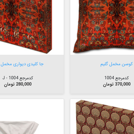

افزودن به سبد


افزودن به سبد
کوسن مخمل گلیم
جا کلیدی دیواری مخمل گ
کدمرجع 1004
کدمرجع 1004 - J
قیمت
قیمت
370,000 تومان
280,000 تومان