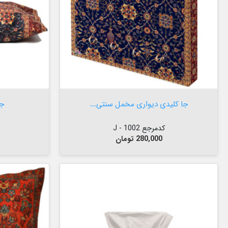


افزودن به سبد

جا کلیدی دیواری مخمل سنتی...
جا
کدمرجع 1002 - J
قیمت
280,000 تومان