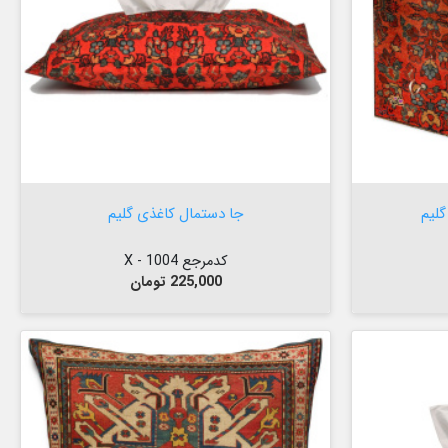


افزودن به سبد
لیم
جا دستمال کاغذی گلیم
کدمرجع 1004 - X
قیمت
225,000 تومان