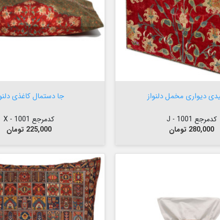

افزودن به سبد


افزودن به سبد
یدی دیواری مخمل دلنواز
جا دستمال کاغذی دلنوا
کدمرجع 1001 - J
کدمرجع 1001 - X
قیمت
قیمت
280,000 تومان
225,000 تومان