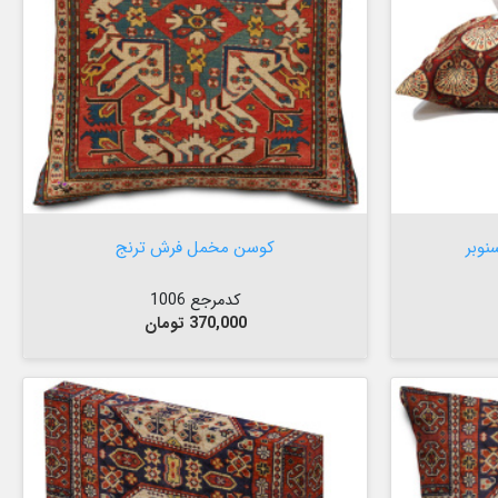


افزودن به سبد
نوبر
کوسن مخمل فرش ترنج
کدمرجع 1006
قیمت
370,000 تومان