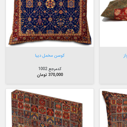


افزودن به سبد
ز
کوسن مخمل دیبا
کدمرجع 1002
قیمت
370,000 تومان