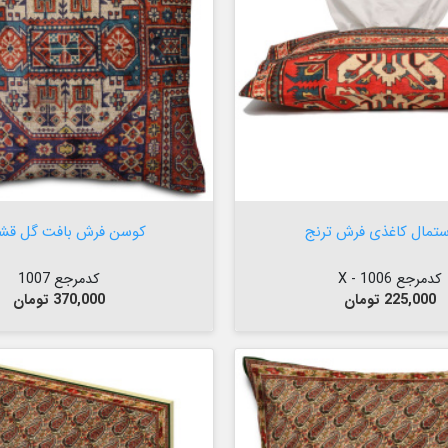

افزودن به سبد


افزودن به سبد
ستمال کاغذی فرش ترنج
کوسن فرش بافت گل قشق
کدمرجع 1006 - X
کدمرجع 1007
قیمت
قیمت
225,000 تومان
370,000 تومان