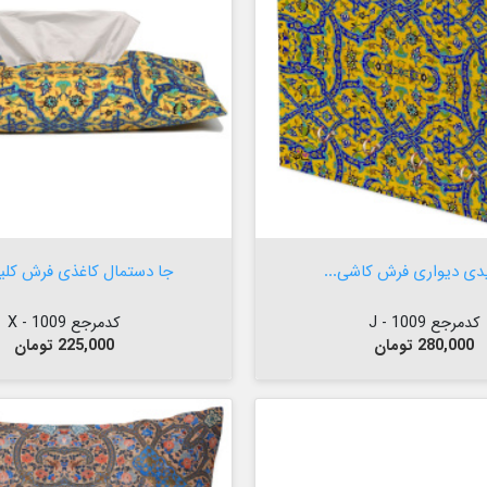

افزودن به سبد


افزودن به سبد
یدی دیواری فرش کاشی...
جا دستمال کاغذی فرش کلی
کدمرجع 1009 - J
کدمرجع 1009 - X
قیمت
قیمت
280,000 تومان
225,000 تومان