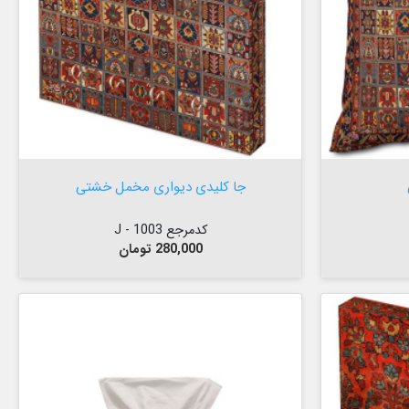


افزودن به سبد
جا کلیدی دیواری مخمل خشتی
کدمرجع 1003 - J
قیمت
280,000 تومان