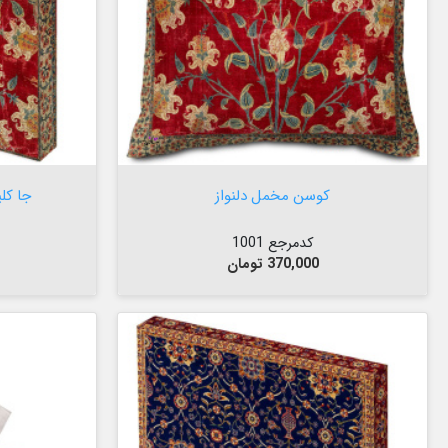


افزودن به سبد

کوسن مخمل دلنواز
جا کل
کدمرجع 1001
قیمت
370,000 تومان