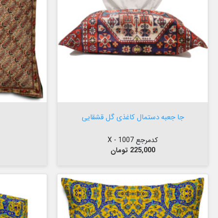


افزودن به سبد

جا جعبه دستمال کاغذی گل قشقایی
کدمرجع 1007 - X
قیمت
225,000 تومان