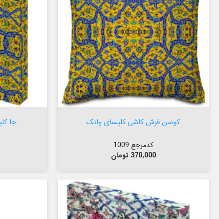


افزودن به سبد

کوسن فرش کاشی کلیسای وانک
جا کل
کدمرجع 1009
قیمت
370,000 تومان