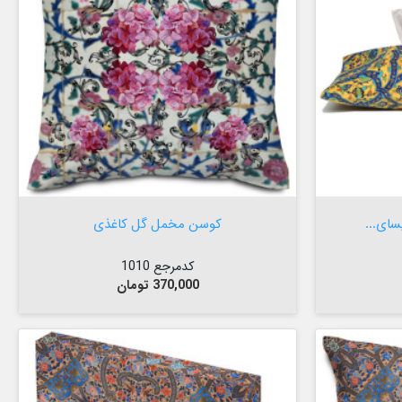


افزودن به سبد
سای...
کوسن مخمل گل کاغذی
کدمرجع 1010
قیمت
370,000 تومان