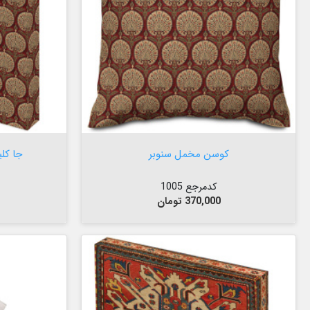


افزودن به سبد

کوسن مخمل سنوبر
جا کل
کدمرجع 1005
قیمت
370,000 تومان