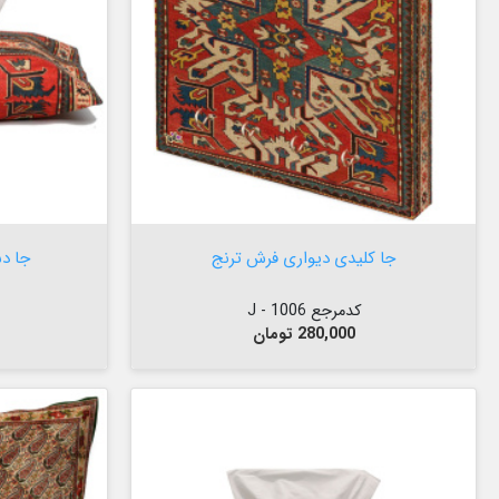


افزودن به سبد

جا کلیدی دیواری فرش ترنج
جا د
کدمرجع 1006 - J
قیمت
280,000 تومان