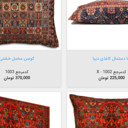

افزودن به سبد


افزودن به سبد
 دستمال کاغذی دیبا
کوسن مخمل خشتی
کدمرجع 1002 - X
کدمرجع 1003
قیمت
قیمت
225,000 تومان
370,000 تومان