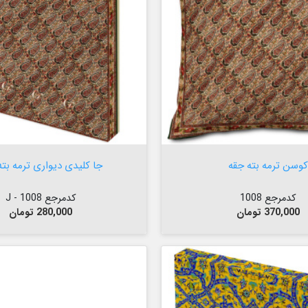

افزودن به سبد


افزودن به سبد
کوسن ترمه بته جقه
جا کلیدی دیواری ترمه بته
کدمرجع 1008
کدمرجع 1008 - J
قیمت
قیمت
370,000 تومان
280,000 تومان