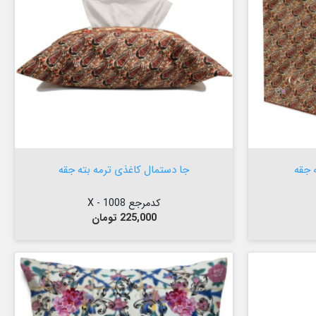


افزودن به سبد
 جقه
جا دستمال کاغذی ترمه بته جقه
کدمرجع 1008 - X
قیمت
225,000 تومان