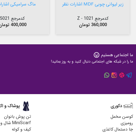
زیر لیوانی چوبی MDF اشارات نظر
ماگ سرامیکی اشارا
کدمرجع 1021 - Z
کدمرجع 5021
قیمت
قیمت
360,000 تومان
400,000 تومان
ما اجتماعی هستیم
sentiment_very_satisfied
ما را در شبکه های اجتماعی دنبال کنید و به روز بمانید!
دکوری
پوشاک و اک
کوسن مخمل
تن پوش بانوان
رومیزی
MiniScarf شال و روسری
جا دستمال کاغذی
کیف و کوله
زیر لیوانی چوبی
کیف پارچه ای