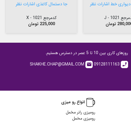
دیواری خط اشارات نظر
جا دستمال کاغذی اشارات نظر
رجع 1021 - J
کدمرجع 1021 - X
یمت
قیمت
280,0 تومان
225,000 تومان
روزهای کاری بین 10 تا 5 عصر در دسترس هستیم.
SHAKHE.CHAP@GMAIL.COM
09128111163
email
call
انواع رو میزی
رومیزی رانر مخمل
رومیزی مخمل