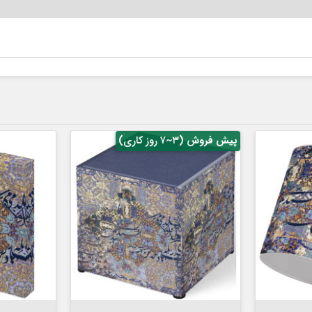
پیش فروش (۳~۷ روز کاری)


افزودن به سبد
