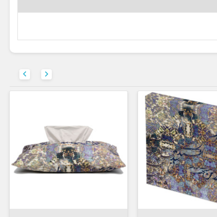



افزودن به سبد


افزودن به سبد