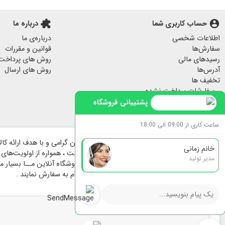
هدایای مناسبتی
آباژور چوبی رومیزی
account_circle
حساب کاربری شما
extension
درباره ما
پاف مبل
اطلاعات شخصی
درباره‌ی ما
جا کلیدی دیواری
سفارش‌ها
قوانین و مقررات
پرده مخمل
رسیدهای مالی
روش های پرداخت
لیوان ماگ
آدرس‌ها
روش های ارسال
تخفیف ها
لیوان و ماگ
سفارشات پرداخت نشده
سرامیکی
هشدارهای من
پشتیبانی فروشگاه
فیلم داستان مفاخر
ساعت کاری از 09:00 الی 18:00
خانم زمانی
هنرمندان پارسی تاسیس و راه اندازی گردیده است ، همواره از اولویت‌های فر
مدیر تولید
در فرایند پیش و حین خرید بوده است ؛ برای فروشگاه آنلاین مــا بسیار مهم 
بیشترین سهولت انتخاب و با خیالی آسوده اقدام به سفارش نمایند .