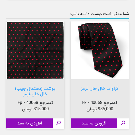
شما ممکن است دوست داشته باشید
کراوات خال خال قرمز
پوشت (دستمال جیب)
خال خال قرمز
کدمرجع 40068 - Fk
کدمرجع 40068 - Fp
قیمت
قیمت
985,000 تومان
315,000 تومان

افزودن به سبد

افزودن به سبد