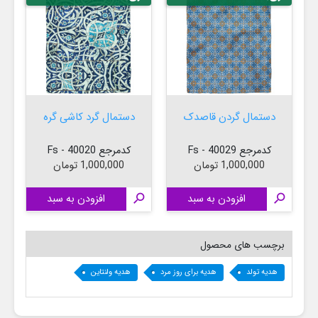
دستمال گردن قاصدک
دستمال گرد کاشی گره
کدمرجع 40029 - Fs
کدمرجع 40020 - Fs
قیمت
قیمت
1,000,000 تومان
1,000,000 تومان

افزودن به سبد

افزودن به سبد

برچسب های محصول
هدیه تولد
هدیه برای روز مرد
هدیه ولنتاین