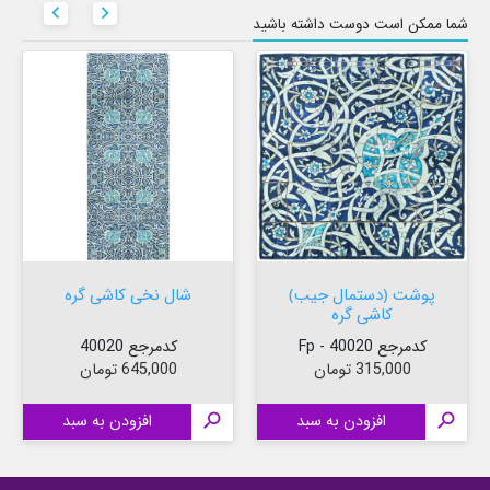


شما ممکن است دوست داشته باشید
پوشت (دستمال جیب)
شال نخی کاشی گره
کاشی گره
کدمرجع 40020 - Fp
کدمرجع 40020
قیمت
قیمت
315,000 تومان
645,000 تومان

افزودن به سبد

افزودن به سبد