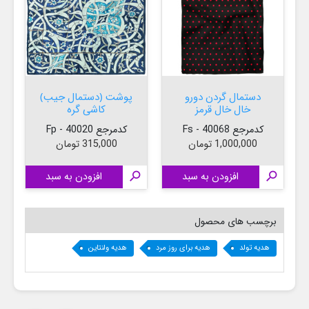
دستمال گردن دورو
پوشت (دستمال جیب)
خال خال قرمز
کاشی گره
کدمرجع 40068 - Fs
کدمرجع 40020 - Fp
قیمت
قیمت
1,000,000 تومان
315,000 تومان

افزودن به سبد

افزودن به سبد

برچسب های محصول
هدیه تولد
هدیه برای روز مرد
هدیه ولنتاین