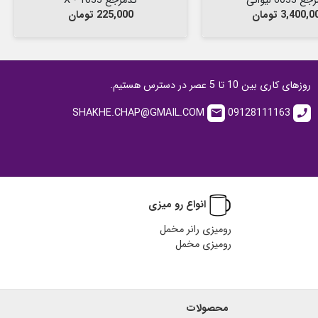
6033 لیوانی
کدمرجع 1033 - X
مت
قیمت
3,400, تومان
225,000 تومان
روزهای کاری بین 10 تا 5 عصر در دسترس هستیم.
SHAKHE.CHAP@GMAIL.COM
09128111163
email
call
انواع رو میزی
رومیزی رانر مخمل
رومیزی مخمل
محصولات