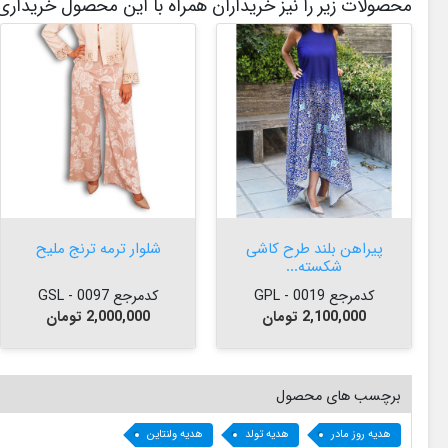
محصولات زیر را نیز خریداران همراه با این محصول خریداری 


افزودن به سبد


افزودن به سبد
پیراهن بلند طرح کاشی
شلوار ترمه ترنج ملیح
شکسته...
کدمرجع 0019 - GPL
کدمرجع 0097 - GSL
قیمت
قیمت
2,100,000 تومان
2,000,000 تومان
برچسب های محصول
هدیه روز مادر
هدیه تولد
هدیه ولنتاین