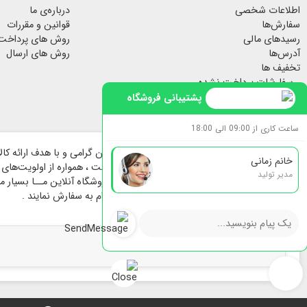
پاف مبل
اطلاعات شخصی
درباره‌ی ما
جا کلیدی دیواری
سفارش‌ها
قوانین و مقررات
پرده مخمل
رسیدهای مالی
روش های پرداخت
لیوان ماگ
آدرس‌ها
روش های ارسال
تخفیف ها
لیوان و ماگ
سفارشات پرداخت نشده
سرامیکی
هشدارهای من
پشتیبانی فروشگاه
فیلم داستان مفاخر
ساعت کاری از 09:00 الی 18:00
خانم زمانی
هنرمندان پارسی تاسیس و راه اندازی گردیده است ، همواره از اولویت‌های فر
مدیر تولید
در فرایند پیش و حین خرید بوده است ؛ برای فروشگاه آنلاین مــا بسیار مهم 
بیشترین سهولت انتخاب و با خیالی آسوده اقدام به سفارش نمایند .