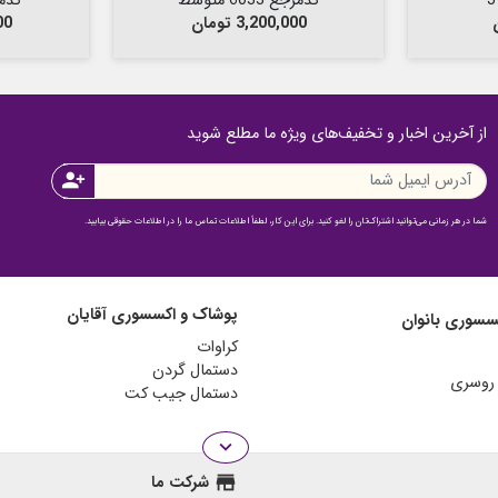
کدمرجع 6033 متوسط
کدمرجع 
قیمت
قی
3,200,000 تومان
000
از آخرین اخبار و تخفیف‌های ویژه ما مطلع شوید
person_add
شما در هر زمانی می‌توانید اشتراک‌تان را لغو کنید. برای این کار، لطفاً اطلاعات تماس ما را در اطلاعات حقوقی بیابید.
پوشاک و اکسسوری آقایان
سسوری بانوان
کراوات
دستمال گردن
دستمال جیب کت
expand_more
store
شرکت ما