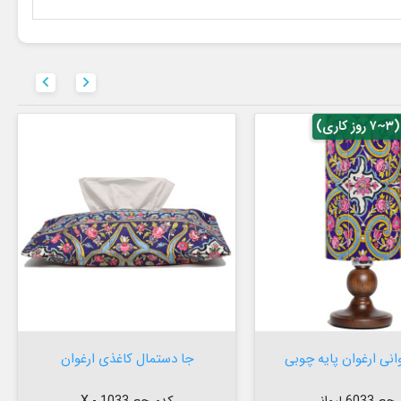


ی)

افزودن به سبد


افزودن به سبد
وانی ارغوان پایه چوبی
جا دستمال کاغذی ارغوان