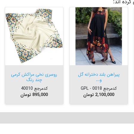
کرده اند:


افزودن به سبد


افزودن به سبد
پیراهن بلند دخترانه گل
روسری نخی مراکش کرمی
و...
چند رنگ
کدمرجع 0018 - GPL
کدمرجع 40010
قیمت
قیمت
2,100,000 تومان
895,000 تومان