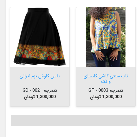


افزودن به سبد


افزودن به سبد

تاپ سنتی کاشی کلیسای
دامن کلوش بزم ایرانی
وانک
کدمرجع 0003 - GT
کدمرجع 0021 - GD
قیمت
قیمت
1,300,000 تومان
1,300,000 تومان