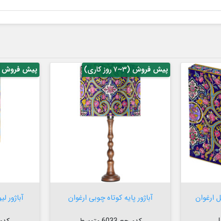
پیش فروش (۳~۷ روز کاری)
پیش فروش (۳~۷ روز کار


افزودن به سبد

 ارغوان
آباژور پایه کوتاه چوبی ارغوان
آباژور لی