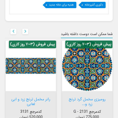
دکوری آشپزخانه
هدیه برای خانه جدید


شما ممکن است دوست داشته باشید
پیش فروش (۳~۷ روز کاری)
پیش فروش (۳~۷ روز کاری)
رومیزی مخمل گرد ترنج
رانر مخمل ترنج زرد و ابی
زرد و...
لعابی
کدمرجع 2131 - G
کدمرجع 3131
قیمت
قیمت
775,000 تومان
520,000 تومان