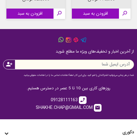

افزودن به سبد

افزودن به سبد
از آخرین اخبار و تخفیف‌های ویژه ما مطلع شوید
person_add
شما در هر زمانی می‌توانید اشتراک‌تان را لغو کنید. برای این کار، لطفاً اطلاعات تماس ما را در اطلاعات حقوقی بیابید.
روزهای کاری بین 10 تا 5 عصر در دسترس هستیم.
09128111163
call
SHAKHE.CHAP@GMAIL.COM
email
دکوری