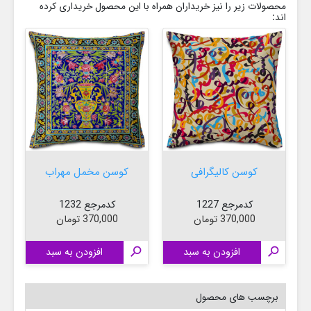
محصولات زیر را نیز خریداران همراه با این محصول خریداری کرده
اند:
کوسن کالیگرافی
کوسن مخمل مهراب
کدمرجع 1227
کدمرجع 1232
قیمت
قیمت
370,000 تومان
370,000 تومان

افزودن به سبد

افزودن به سبد

برچسب های محصول