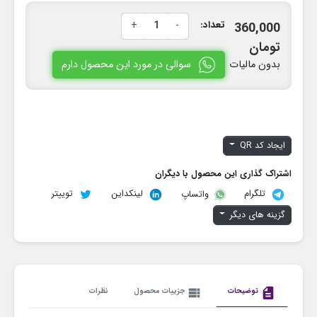
تعداد:
-
+
360,000
تومان
سوالی در مورد این محصول دارم
بدون مالیات
ایجاد کد QR
اشتراک گذاری این محصول با دیگران
تلگرام
لینکداین
توییتر
واتساپ
گزینه های دیگر
description
توضیحات
view_list
جزییات محصول
نظرات