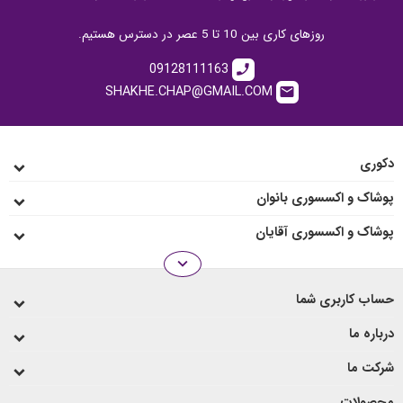
روزهای کاری بین 10 تا 5 عصر در دسترس هستیم.
09128111163
call
SHAKHE.CHAP@GMAIL.COM
email
دکوری
پوشاک و اکسسوری بانوان
پوشاک و اکسسوری آقایان
expand_more
انواع رو میزی
حساب کاربری شما
لیوان و ماگ
درباره ما
شرکت ما
محصولات