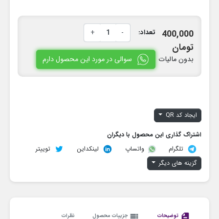
تعداد:
-
+
400,000
تومان
سوالی در مورد این محصول دارم
بدون مالیات
ایجاد کد QR
اشتراک گذاری این محصول با دیگران
تلگرام
لینکداین
توییتر
واتساپ
گزینه های دیگر
description
توضیحات
view_list
جزییات محصول
نظرات