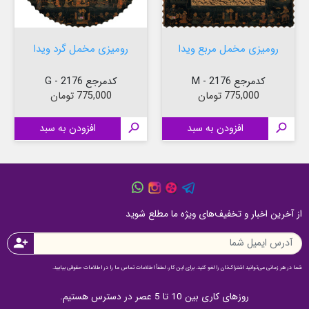
رومیزی مخمل مربع ویدا
رومیزی مخمل گرد ویدا
کدمرجع 2176 - M
کدمرجع 2176 - G
قیمت
قیمت
775,000 تومان
775,000 تومان

افزودن به سبد

افزودن به سبد
از آخرین اخبار و تخفیف‌های ویژه ما مطلع شوید
person_add
شما در هر زمانی می‌توانید اشتراک‌تان را لغو کنید. برای این کار، لطفاً اطلاعات تماس ما را در اطلاعات حقوقی بیابید.
روزهای کاری بین 10 تا 5 عصر در دسترس هستیم.