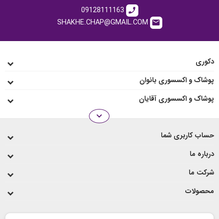
09128111163
call
SHAKHE.CHAP@GMAIL.COM
email
دکوری
پوشاک و اکسسوری بانوان
پوشاک و اکسسوری آقایان
expand_more
انواع رو میزی
حساب کاربری شما
لیوان و ماگ
درباره ما
شرکت ما
محصولات