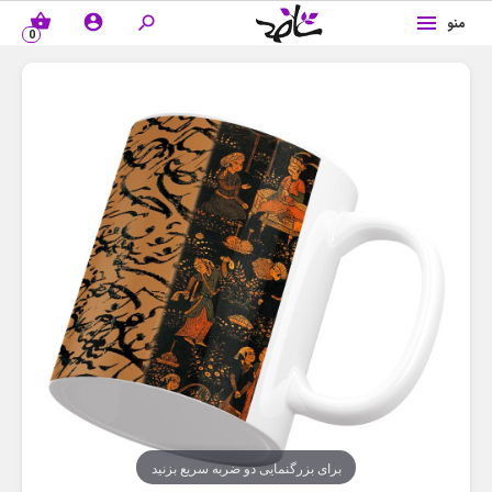
shopping_basket
account_circle

منو
0
برای بزرگنمایی دو ضربه سریع بزنید