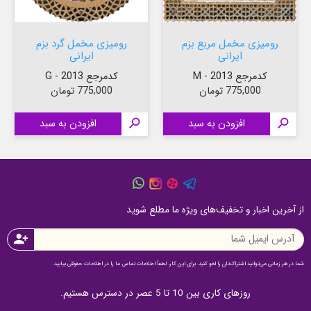
رومیزی مخمل مربع بزم
رومیزی مخمل گرد بزم
ایرانی
ایرانی
کدمرجع 2013 - M
کدمرجع 2013 - G
قیمت
قیمت
775,000 تومان
775,000 تومان

افزودن به سبد

افزودن به سبد
از آخرین اخبار و تخفیف‌های ویژه ما مطلع شوید
person_add
شما در هر زمانی می‌توانید اشتراک‌تان را لغو کنید. برای این کار، لطفاً اطلاعات تماس ما را در اطلاعات حقوقی بیابید.
روزهای کاری بین 10 تا 5 عصر در دسترس هستیم.