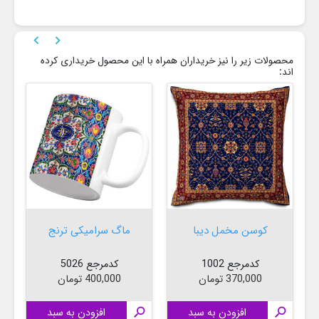


محصولات زیر را نیز خریداران همراه با این محصول خریداری کرده
اند:
بس
کوسن مخمل دیبا
ماگ سرامیکی ترنج
کدمرجع 1002
کدمرجع 5026
قیمت
قیمت
370,000 تومان
400,000 تومان

افزودن به سبد

افزودن به سبد
