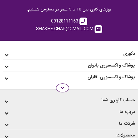
روزهای کاری بین 10 تا 5 عصر در دسترس هستیم.
09128111163
call
SHAKHE.CHAP@GMAIL.COM
email
دکوری
پوشاک و اکسسوری بانوان
پوشاک و اکسسوری آقایان
expand_more
انواع رو میزی
حساب کاربری شما
لیوان و ماگ
درباره ما
شرکت ما
محصولات