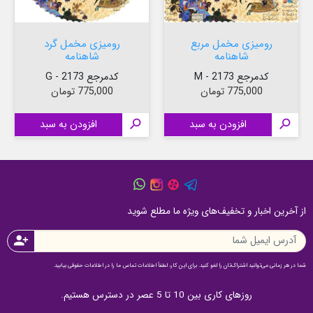
رومیزی مخمل مربع
رومیزی مخمل گرد
شاهنامه
شاهنامه
کدمرجع 2173 - M
کدمرجع 2173 - G
قیمت
قیمت
775,000 تومان
775,000 تومان

افزودن به سبد

افزودن به سبد
از آخرین اخبار و تخفیف‌های ویژه ما مطلع شوید
person_add
شما در هر زمانی می‌توانید اشتراک‌تان را لغو کنید. برای این کار، لطفاً اطلاعات تماس ما را در اطلاعات حقوقی بیابید.
روزهای کاری بین 10 تا 5 عصر در دسترس هستیم.