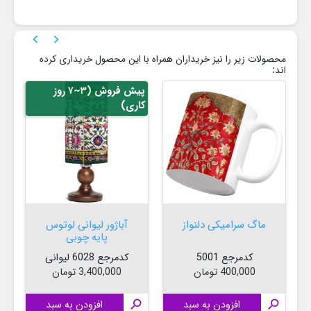


محصولات زیر را نیز خریداران همراه با این محصول خریداری کرده
اند:
پیش فروش (۳~۷ روز
کاری)
ماگ سرامیکی دلنواز
آباژور لیوانی لوتوس
پایه چوبی
کدمرجع 5001
کدمرجع 6028 لیوانی
قیمت
قیمت
400,000 تومان
3,400,000 تومان

افزودن به سبد

افزودن به سبد
