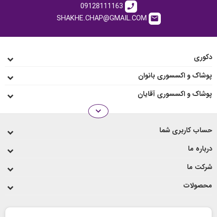
09128111163
call
SHAKHE.CHAP@GMAIL.COM
email
دکوری
پوشاک و اکسسوری بانوان
پوشاک و اکسسوری آقایان
expand_more
انواع رو میزی
حساب کاربری شما
لیوان و ماگ
درباره ما
شرکت ما
محصولات