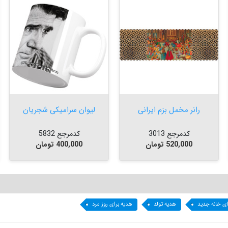


افزودن به سبد


افزودن به سبد
رانر مخمل بزم ایرانی
لیوان سرامیکی شجریان
کدمرجع 3013
کدمرجع 5832
قیمت
قیمت
520,000 تومان
400,000 تومان
ای خانه جدید
هدیه تولد
هدیه برای روز مرد