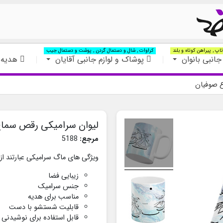
اپ , پیراهن کوتاه و بلند
کراوات , شال و دستمال گردن , پوشت و دستمال جیب
جانبی بانوان
پوشاک و لوازم جانبی آقایان
هدیه 
ع صوفیان
لیوان سرامیکی رقص سما
مرجع:
5188
ویژگی های ماگ سرامیکی عبارتند از:
زیبایی فضا
جنس سرامیک
مناسب برای هدیه
قابلیت شستشو با دست
قابل استفاده برای نوشیدنی 