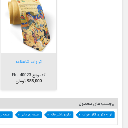


افزودن به سبد
کراوات شاهنامه
کدمرجع 40023 - Fk
قیمت
985,000 تومان
برچسب های محصول
لوازم دکوری اتاق خواب
دکوری آشپزخانه
هدیه روز مادر
هدیه بر