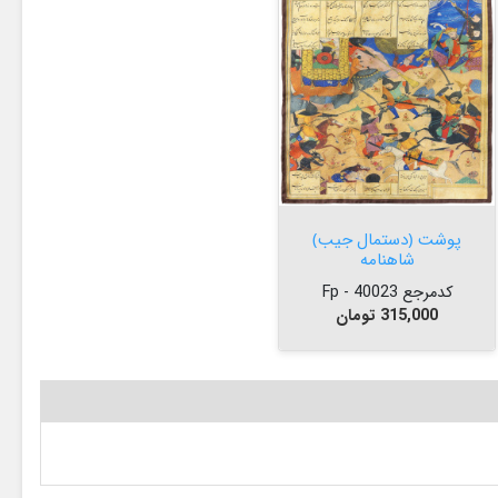


افزودن به سبد
پوشت (دستمال جیب)
شاهنامه
کدمرجع 40023 - Fp
قیمت
315,000 تومان