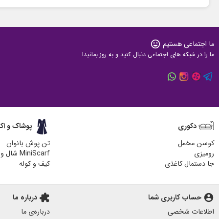
ما اجتماعی هستیم
sentiment_very_satisfied
ما را در شبکه های اجتماعی دنبال کنید و به روز بمانید!
دکوری
پوشاک و اک
کوسن مخمل
تن پوش بانوان
رومیزی
MiniScarf شال و روسری
جا دستمال کاغذی
کیف و کوله
زیر لیوانی چوبی
کیف پارچه ای
هدایای مناسبتی
آباژور چوبی رومیزی
account_circle
حساب کاربری شما
extension
درباره ما
پاف مبل
اطلاعات شخصی
درباره‌ی ما
جا کلیدی دیواری