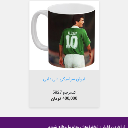


افزودن به سبد
لیوان سرامیکی علی دایی
کدمرجع 5827
قیمت
400,000 تومان
از آخرین اخبار و تخفیف‌های ویژه ما مطلع شوید