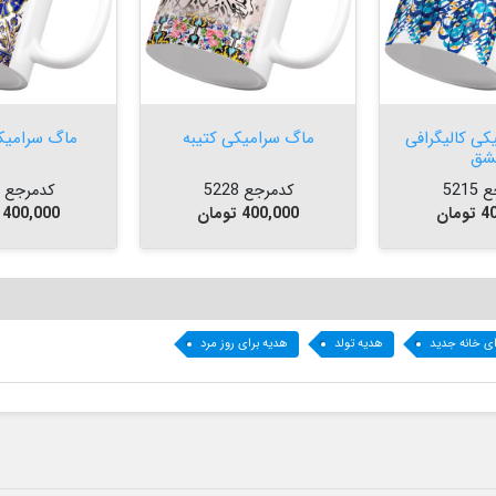


افزودن به سبد


افزودن به سبد
کی کالیگرافی
ماگ سرامیکی کتیبه
ماگ سرامیک
شق
521
کدمرجع 5228
کدمرجع 5032
قیمت
قیمت
مان
400,000 تومان
400,000 تومان
ای خانه جدید
هدیه تولد
هدیه برای روز مرد