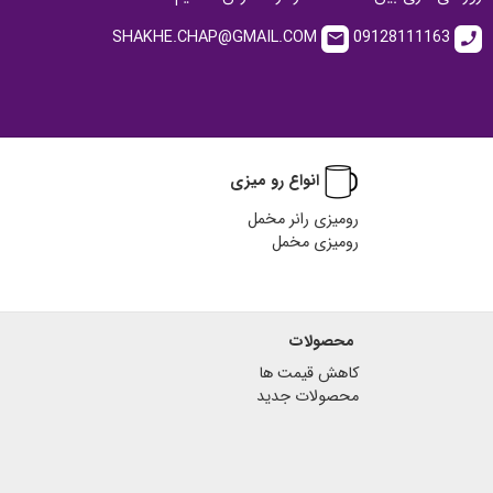
SHAKHE.CHAP@GMAIL.COM
09128111163
email
call
انواع رو میزی
رومیزی رانر مخمل
رومیزی مخمل
محصولات
کاهش قیمت ها
محصولات جدید