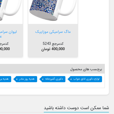


افزودن به سبد


افزودن به سبد
ماگ سرامیکی موزاییک
لیوان سرامی
ع
کدمرجع 5243
کدمرجع 5
قیمت
قیمت
400,000 تومان
400,000 تو
برچسب های محصول
لوازم دکوری اتاق خواب
دکوری آشپزخانه
هدیه روز مادر
هدیه بر
شما ممکن است دوست داشته باشید