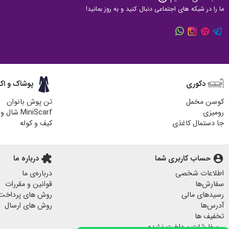
ما را در شبکه های اجتماعی دنبال کنید و به روز بمانید!
دکوری
پوشاک و اک
کوسن مخمل
تن پوش بانوان
رومیزی
MiniScarf شال و روسری
جا دستمال کاغذی
کیف و کوله
زیر لیوانی چوبی
کیف پارچه ای
هدایای مناسبتی
آباژور چوبی رومیزی
account_circle
حساب کاربری شما
extension
درباره ما
پاف مبل
اطلاعات شخصی
درباره‌ی ما
جا کلیدی دیواری
سفارش‌ها
قوانین و مقررات
پرده مخمل
رسیدهای مالی
روش های پرداخت
لیوان ماگ
آدرس‌ها
روش های ارسال
تخفیف ها
لیوان و ماگ
سفارشات پرداخت نشده