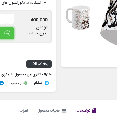
استفاده در دکوراسیون های
(
-
400,000
تومان
س
بدون مالیات
ایجاد کد QR
اشتراک گذاری این محصول با دیگران
تلگرام
واتساپ
description
توضیحات
view_list
جزییات محصول
نظرات