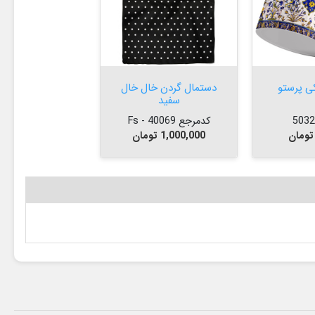


افزودن به سبد
ی پرستو
دستمال گردن خال خال
سفید
کدمرجع 40069 - Fs
قیمت
1,000,000 تومان