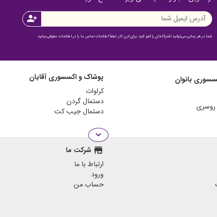
person_add
شما در هر زمانی می‌توانید اشتراک‌تان را لغو کنید. برای این کار، لطفاً اطلاعات تماس ما را در اطلاعات حقوقی بیابید.
پوشاک و اکسسوری آقایان
سسوری بانوان
کراوات
دستمال گردن
دستمال جیب کت
expand_more
store
شرکت ما
ارتباط با ما
ورود
حساب من