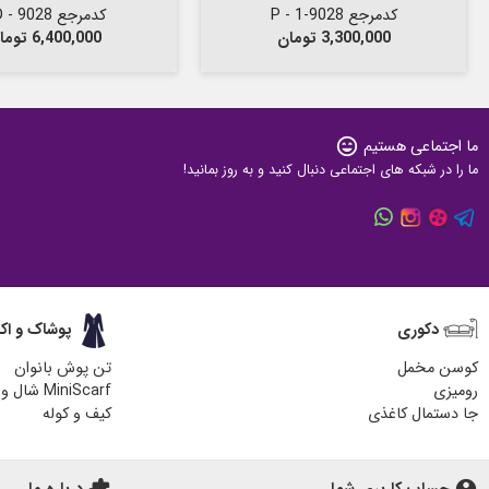
کدمرجع 9028-1 - P
کدمرجع 9028 - PD
قیمت
قیمت
3,300,000 تومان
6,400,000 تومان
ما اجتماعی هستیم
sentiment_very_satisfied
ما را در شبکه های اجتماعی دنبال کنید و به روز بمانید!
دکوری
پوشاک و اک
کوسن مخمل
تن پوش بانوان
رومیزی
MiniScarf شال و روسری
جا دستمال کاغذی
کیف و کوله
زیر لیوانی چوبی
کیف پارچه ای
هدایای مناسبتی
آباژور چوبی رومیزی
extension
account_circle