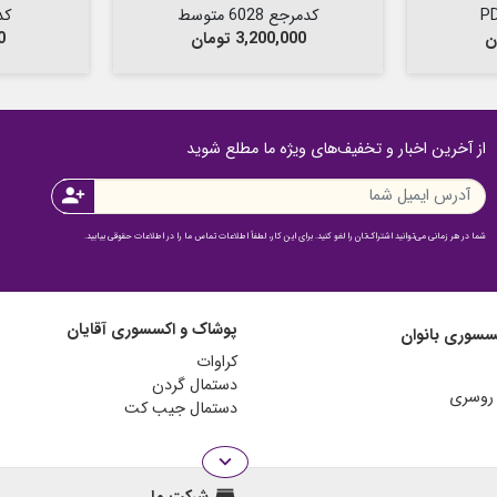
کدمرجع 6028 متوسط
کدمر
قیمت
ق
3,200,000 تومان
00
از آخرین اخبار و تخفیف‌های ویژه ما مطلع شوید
person_add
شما در هر زمانی می‌توانید اشتراک‌تان را لغو کنید. برای این کار، لطفاً اطلاعات تماس ما را در اطلاعات حقوقی بیابید.
پوشاک و اکسسوری آقایان
سسوری بانوان
کراوات
دستمال گردن
دستمال جیب کت
expand_more
store