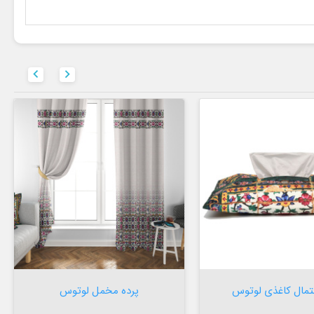



افزودن به سبد


افزودن به سبد
تمال کاغذی لوتوس
پرده مخمل لوتوس