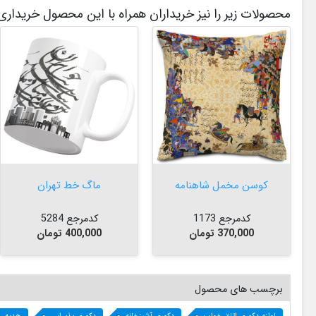
محصولات زیر را نیز خریداران همراه با این محصول خریداری 


افزودن به سبد


افزودن به سبد
کوسن مخمل شاهنامه
ماگ خط تهران
کدمرجع 1173
کدمرجع 5284
قیمت
قیمت
370,000 تومان
400,000 تومان
برچسب های محصول