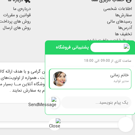
حساب کاربری شما
درباره ما
پاف مبل
اطلاعات شخصی
درباره‌ی ما
جا کلیدی دیواری
سفارش‌ها
قوانین و مقررات
پرده مخمل
رسیدهای مالی
روش های پرداخت
لیوان ماگ
آدرس‌ها
روش های ارسال
تخفیف ها
لیوان و ماگ
سفارشات پرداخت نشده
سرامیکی
هشدارهای من
پشتیبانی فروشگاه
فیلم داستان مفاخر
ساعت کاری از 09:00 الی 18:00
خانم زمانی
هنرمندان پارسی تاسیس و راه اندازی گردیده است ، همواره از اولویت‌های فر
مدیر تولید
در فرایند پیش و حین خرید بوده است ؛ برای فروشگاه آنلاین مــا بسیار مهم 
بیشترین سهولت انتخاب و با خیالی آسوده اقدام به سفارش نمایند .