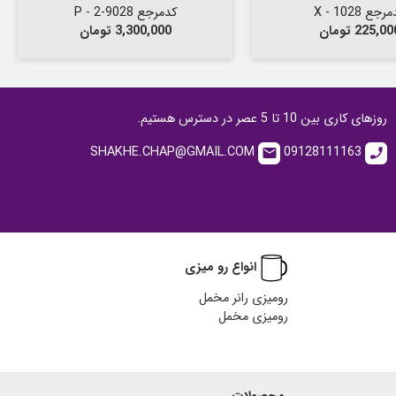
جع 1028 - X
کدمرجع 9028-2 - P
یمت
قیمت
225,0 تومان
3,300,000 تومان
روزهای کاری بین 10 تا 5 عصر در دسترس هستیم.
SHAKHE.CHAP@GMAIL.COM
09128111163
email
call
انواع رو میزی
رومیزی رانر مخمل
رومیزی مخمل