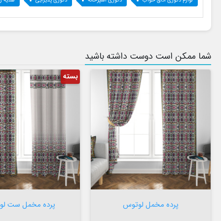
لوازم دکوری اتاق خواب
دکوری آشپزخانه
دکوری پذیرایی
هدیه رو
شما ممکن است دوست داشته باشید
بسته


افزودن به سبد


افزودن به سبد
پرده مخمل لوتوس
پرده مخمل ست لو