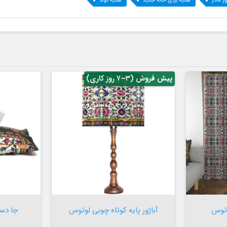
ز مادر
هدیه برای خانه جدید
هدیه تولد
پیش فروش (۳~۷ روز کاری)


افزودن به سبد

توس
آباژور پایه کوتاه چوبی لوتوس
جا دس