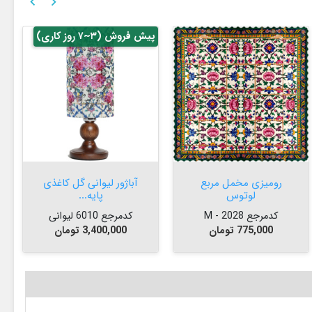


پیش فروش (۳~۷ روز کاری)
پی


افزودن به سبد


افزودن به سبد

رومیزی مخمل مربع
آباژور لیوانی گل کاغذی
لوتوس
پایه...
کدمرجع 2028 - M
کدمرجع 6010 لیوانی
قیمت
قیمت
775,000 تومان
3,400,000 تومان