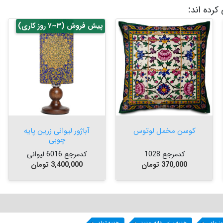
کرده اند:
پیش فروش (۳~۷ روز کاری)


افزودن به سبد


افزودن به سبد
کوسن مخمل لوتوس
آباژور لیوانی زرین پایه
چوبی
کدمرجع 1028
کدمرجع 6016 لیوانی
قیمت
قیمت
370,000 تومان
3,400,000 تومان