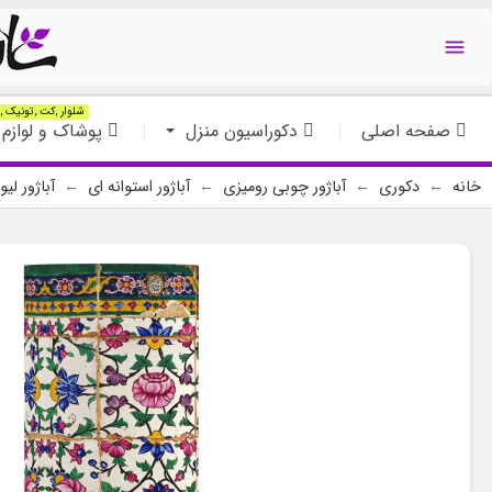

شلوار ,کت ,تونیک ,ت
صفحه اصلی
دکوراسیون منزل
پوشاک و لوازم 
خانه
دکوری
آباژور چوبی رومیزی
آباژور استوانه ای
آباژور لی