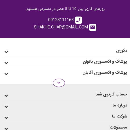
روزهای کاری بین 10 تا 5 عصر در دسترس هستیم.
09128111163
call
SHAKHE.CHAP@GMAIL.COM
email
دکوری
پوشاک و اکسسوری بانوان
پوشاک و اکسسوری آقایان
expand_more
انواع رو میزی
حساب کاربری شما
لیوان و ماگ
درباره ما
شرکت ما
محصولات