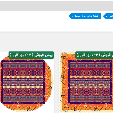
ایی
هدیه برای خانه جدید
 (۳~۷ روز کاری)
پیش فروش (۳~۷ روز کاری)