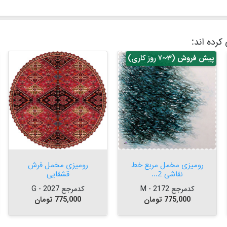
کرده اند:
پیش فروش (۳~۷ روز کاری)


افزودن به سبد


افزودن به سبد
رومیزی مخمل مربع خط
رومیزی مخمل فرش
نقاشی 2...
قشقایی
کدمرجع 2172 - M
کدمرجع 2027 - G
قیمت
قیمت
775,000 تومان
775,000 تومان