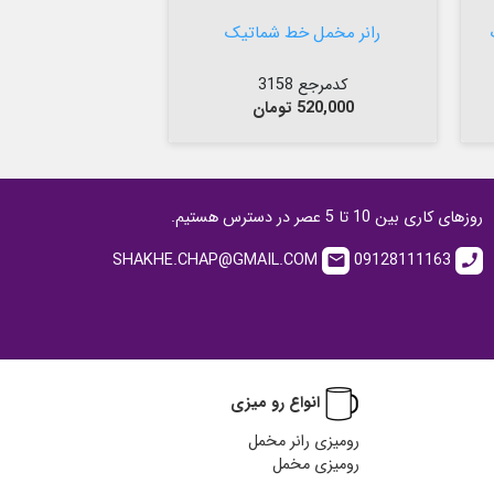


افزودن به سبد
رانر مخمل خط شماتیک
کدمرجع 3158
قیمت
520,000 تومان
روزهای کاری بین 10 تا 5 عصر در دسترس هستیم.
SHAKHE.CHAP@GMAIL.COM
09128111163
email
call
انواع رو میزی
رومیزی رانر مخمل
رومیزی مخمل