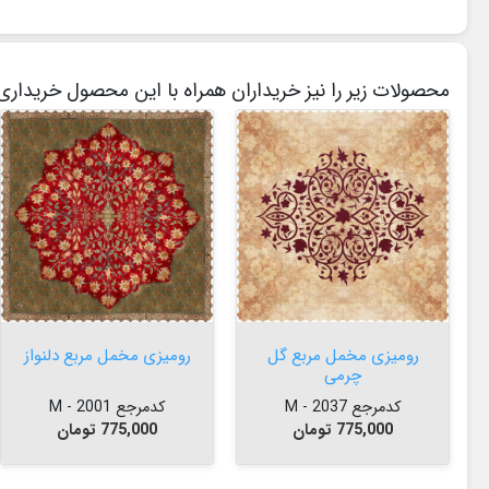
محصولات زیر را نیز خریداران همراه با این محصول خریداری 


افزودن به سبد


افزودن به سبد
رومیزی مخمل مربع گل
رومیزی مخمل مربع دلنواز
چرمی
کدمرجع 2037 - M
کدمرجع 2001 - M
قیمت
قیمت
775,000 تومان
775,000 تومان