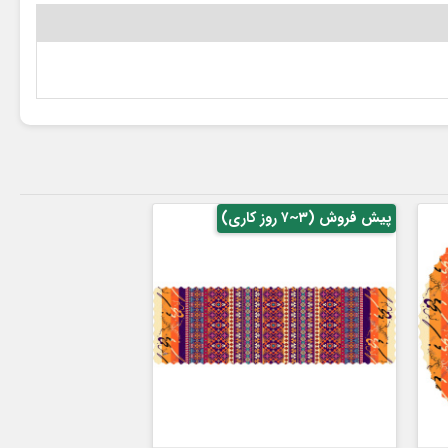
پیش فروش (۳~۷ روز کاری)