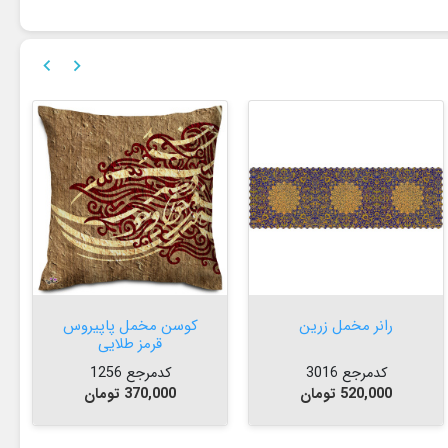


پی


افزودن به سبد


افزودن به سبد

رانر مخمل زرین
کوسن مخمل پاپیروس
قرمز طلایی
کدمرجع 3016
کدمرجع 1256
قیمت
قیمت
520,000 تومان
370,000 تومان