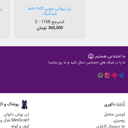


افزودن به سبد

زیر لیوانی چوبی mdf خط
ر
شماتیک
کدمرجع 1158 - Z
قیمت
360,000 تومان
ما اجتماعی هستیم
sentiment_very_satisfied
ما را در شبکه های اجتماعی دنبال کنید و به روز بمانید!
دکوری
پوشاک و اک
کوسن مخمل
تن پوش بانوان
رومیزی
MiniScarf شال و روسری
جا دستمال کاغذی
کیف و کوله