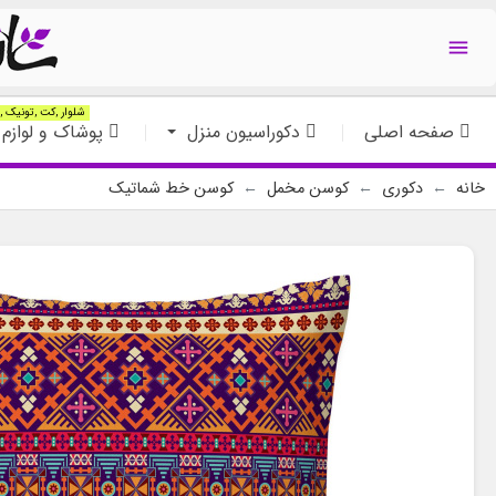

شلوار ,کت ,تونیک ,ت
صفحه اصلی
دکوراسیون منزل
پوشاک و لوازم 
خانه
دکوری
کوسن مخمل
کوسن خط شماتیک