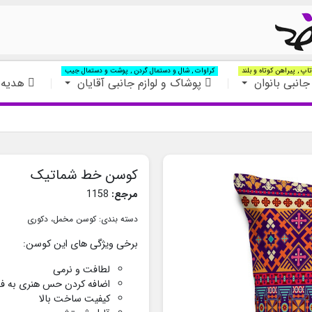
اپ , پیراهن کوتاه و بلند
کراوات , شال و دستمال گردن , پوشت و دستمال جیب
جانبی بانوان
پوشاک و لوازم جانبی آقایان
هدیه 
کوسن خط شماتیک
مرجع:
1158
دسته بندی:
کوسن مخمل
،
دکوری
برخی ویژگی های این کوسن:
لطافت و نرمی
اضافه کردن حس هنری به ف
کیفیت ساخت بالا