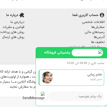
زیر لیوانی چوبی
کیف پارچه ای
هدایای مناسبتی
آباژور چوبی رومیزی
account_circle
حساب کاربری شما
extension
درباره ما
پاف مبل
اطلاعات شخصی
درباره‌ی ما
جا کلیدی دیواری
سفارش‌ها
قوانین و مقررات
پرده مخمل
رسیدهای مالی
روش های پرداخت
لیوان ماگ
آدرس‌ها
روش های ارسال
تخفیف ها
لیوان و ماگ
سفارشات پرداخت نشده
سرامیکی
هشدارهای من
پشتیبانی فروشگاه
فیلم داستان مفاخر
ساعت کاری از 09:00 الی 18:00
خانم زمانی
هنرمندان پارسی تاسیس و راه اندازی گردیده است ، همواره از اولویت‌های فر
مدیر تولید
در فرایند پیش و حین خرید بوده است ؛ برای فروشگاه آنلاین مــا بسیار مهم 
بیشترین سهولت انتخاب و با خیالی آسوده اقدام به سفارش نمایند .