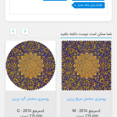
هدیه برای خانه جدید


شما ممکن است دوست داشته باشید
رومیزی مخمل مربع زرین
رومیزی مخمل گرد زرین
کدمرجع 2016 - M
کدمرجع 2016 - G
قیمت
قیمت
775,000 تومان
775,000 تومان