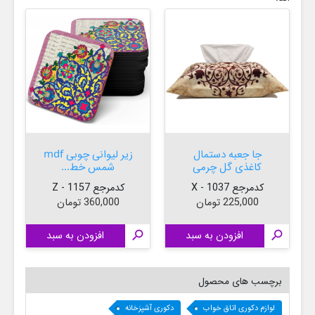
جا جعبه دستمال
زیر لیوانی چوبی mdf
کاغذی گل چرمی
شمس خط...
کدمرجع 1037 - X
کدمرجع 1157 - Z
قیمت
قیمت
225,000 تومان
360,000 تومان

افزودن به سبد

افزودن به سبد

برچسب های محصول
لوازم دکوری اتاق خواب
دکوری آشپزخانه