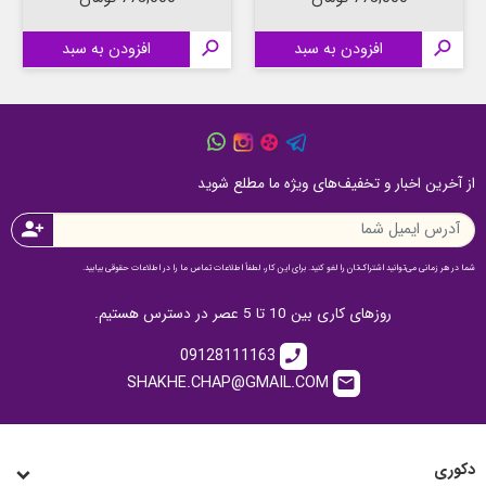

افزودن به سبد

افزودن به سبد
از آخرین اخبار و تخفیف‌های ویژه ما مطلع شوید
person_add
شما در هر زمانی می‌توانید اشتراک‌تان را لغو کنید. برای این کار، لطفاً اطلاعات تماس ما را در اطلاعات حقوقی بیابید.
روزهای کاری بین 10 تا 5 عصر در دسترس هستیم.
09128111163
call
SHAKHE.CHAP@GMAIL.COM
email
دکوری