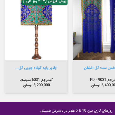
پیش فروش (۳~۷ روز کاری)

افزودن به سبد


افزودن به سبد
خمل ست گل افشان
آباژور پایه کوتاه چوبی گل...
ع 9031 - PD
کدمرجع 6031 متوسط
مت
قیمت
6,400, تومان
3,200,000 تومان
روزهای کاری بین 10 تا 5 عصر در دسترس هستیم.