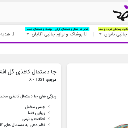
اپ , پیراهن کوتاه و بلند
کراوات , شال و دستمال گردن , پوشت و دستمال جیب
جانبی بانوان
پوشاک و لوازم جانبی آقایان
هدیه 
جا دستمال کاغذی گل افش
مرجع:
1031 - X
ویژگی های جا دستمال کاغذی مخمل ع
جنس مخمل
زیبایی فضا
لطافت و نرمی
نظم دهی به دستمال های کا