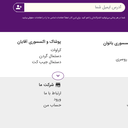
person_add
شما در هر زمانی می‌توانید اشتراک‌تان را لغو کنید. برای این کار، لطفاً اطلاعات تماس ما را در اطلاعات حقوقی بیابید.
پوشاک و اکسسوری آقایان
سسوری بانوان
کراوات
دستمال گردن
دستمال جیب کت
expand_more
store
شرکت ما
ارتباط با ما
ورود
حساب من