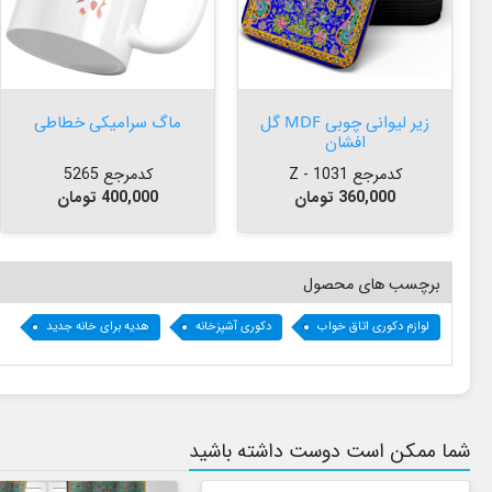


افزودن به سبد


افزودن به سبد
زیر لیوانی چوبی MDF گل
ماگ سرامیکی خطاطی
افشان
کدمرجع 1031 - Z
کدمرجع 5265
قیمت
قیمت
360,000 تومان
400,000 تومان
برچسب های محصول
لوازم دکوری اتاق خواب
دکوری آشپزخانه
هدیه برای خانه جدید
شما ممکن است دوست داشته باشید