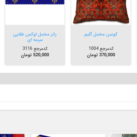


افزودن به سبد


افزودن به سبد
کوسن مخمل گلیم
رانر مخمل لوکس طلایی
سرمه ای
کدمرجع 1004
کدمرجع 3116
قیمت
قیمت
370,000 تومان
520,000 تومان