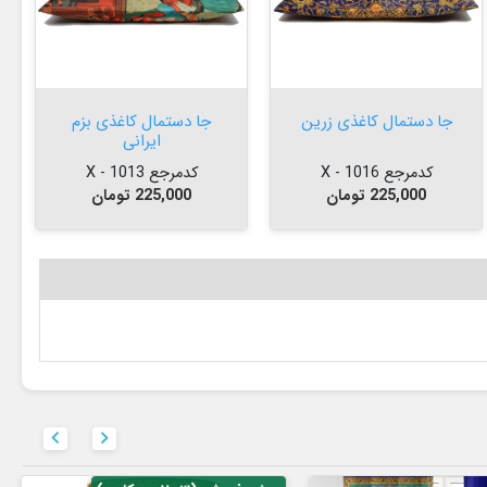


افزودن به سبد


افزودن به سبد

جا دستمال کاغذی زرین
جا دستمال کاغذی بزم
ایرانی
کدمرجع 1016 - X
کدمرجع 1013 - X
قیمت
قیمت
225,000 تومان
225,000 تومان

