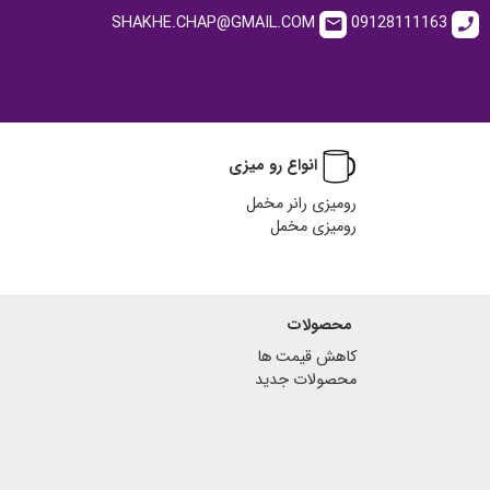
SHAKHE.CHAP@GMAIL.COM
09128111163
email
call
انواع رو میزی
رومیزی رانر مخمل
رومیزی مخمل
محصولات
کاهش قیمت ها
محصولات جدید