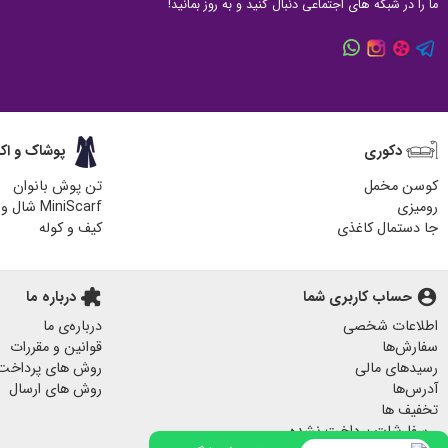
ما را در شبکه های اجتماعی دنبال کنید و به روز بمانید!
دکوری
پوشاک و اک
کوسن مخمل
تن پوش بانوان
رومیزی
MiniScarf شال و روسری
جا دستمال کاغذی
کیف و کوله
زیر لیوانی چوبی
کیف پارچه ای
هدایای مناسبتی
آباژور چوبی رومیزی
account_circle
حساب کاربری شما
extension
درباره ما
پاف مبل
اطلاعات شخصی
درباره‌ی ما
جا کلیدی دیواری
سفارش‌ها
قوانین و مقررات
پرده مخمل
رسیدهای مالی
روش های پرداخت
لیوان ماگ
آدرس‌ها
روش های ارسال
تخفیف ها
لیوان و ماگ
سفارشات پرداخت نشده