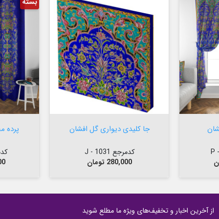
بسته


افزودن به سبد

شان
جا کلیدی دیواری گل افشان
پرده م
کدمرجع 1031 - J
کدمرج
قیمت
قی
280,000 تومان
000
از آخرین اخبار و تخفیف‌های ویژه ما مطلع شوید