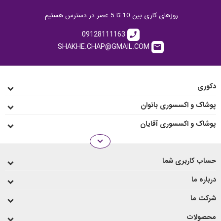
روزهای کاری بین 10 تا 5 عصر در دسترس هستیم.
09128111163
call
SHAKHE.CHAP@GMAIL.COM
email
دکوری
پوشاک و اکسسوری بانوان
پوشاک و اکسسوری آقایان
expand_more
انواع رو میزی
حساب کاربری شما
لیوان و ماگ
درباره ما
شرکت ما
محصولات