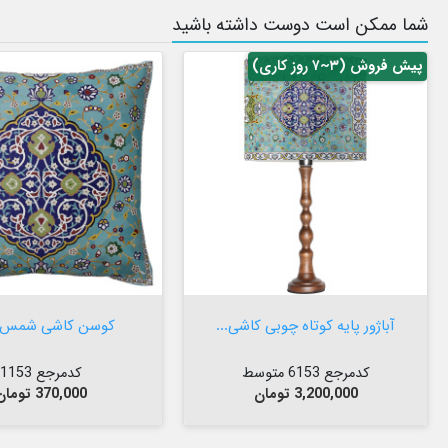
شما ممکن است دوست داشته باشید
پیش فروش (۳~۷ روز کاری)


افزودن به سبد


افزودن به سبد
آباژور پایه کوتاه چوبی کاشی...
کوسن کاشی شمس ف
کدمرجع 6153 متوسط
کدمرجع 1153
قیمت
قیمت
3,200,000 تومان
370,000 تومان