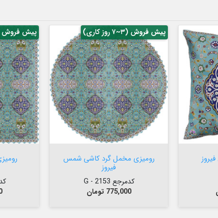
پیش فروش (۳~۷ روز کاری)
پیش فروش (۳~۷ روز کار


افزودن به سبد

یروز
رومیزی مخمل گرد کاشی شمس
رومیز
فیروز
کدمرجع 2153 - G
کدمر
قیمت
ق
775,000 تومان
00