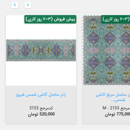


ی)
پیش فروش (۳~۷ روز کاری)

افزودن به سبد


افزودن به سبد
ی مخمل مربع کاشی
رانر مخمل کاشی شمس فیروز
شمس...
جع 2153 - M
کدمرجع 3153
یمت
قیمت
775,0 تومان
520,000 تومان