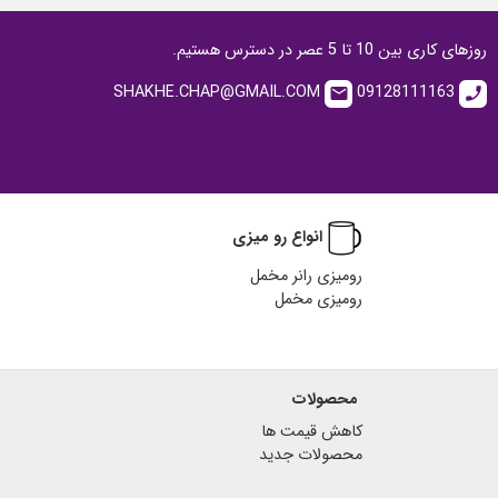
روزهای کاری بین 10 تا 5 عصر در دسترس هستیم.
SHAKHE.CHAP@GMAIL.COM
09128111163
email
call
انواع رو میزی
رومیزی رانر مخمل
رومیزی مخمل
محصولات
کاهش قیمت ها
محصولات جدید