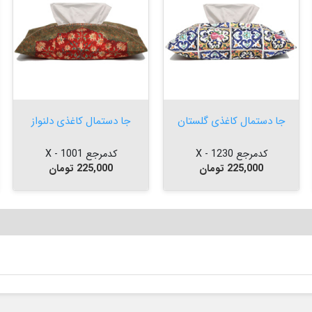


افزودن به سبد


افزودن به سبد
جا دستمال کاغذی گلستان
جا دستمال کاغذی دلنواز
کدمرجع 1230 - X
کدمرجع 1001 - X
قیمت
قیمت
225,000 تومان
225,000 تومان