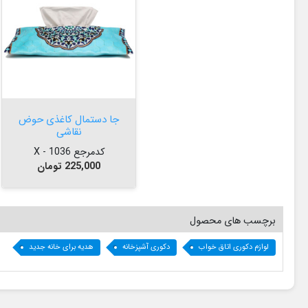


افزودن به سبد
جا دستمال کاغذی حوض
نقاشی
کدمرجع 1036 - X
قیمت
225,000 تومان
برچسب های محصول
لوازم دکوری اتاق خواب
دکوری آشپزخانه
هدیه برای خانه جدید