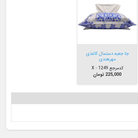


افزودن به سبد
جا جعبه دستمال کاغذی
مهرهندی
کدمرجع 1249 - X
قیمت
225,000 تومان