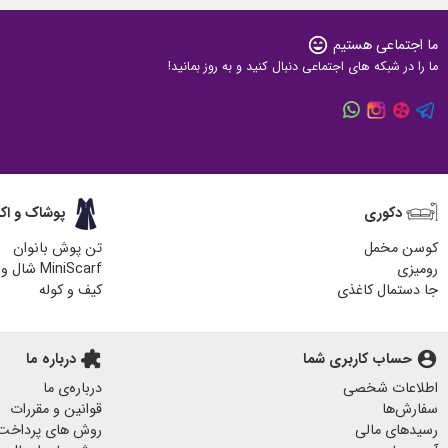
ما اجتماعی هستیم
sentiment_very_satisfied
ما را در شبکه های اجتماعی دنبال کنید و به روز بمانید!
دکوری
پوشاک و اک
کوسن مخمل
تن پوش بانوان
رومیزی
MiniScarf شال و روسری
جا دستمال کاغذی
کیف و کوله
زیر لیوانی چوبی
کیف پارچه ای
هدایای مناسبتی
آباژور چوبی رومیزی
account_circle
حساب کاربری شما
extension
درباره ما
پاف مبل
اطلاعات شخصی
درباره‌ی ما
جا کلیدی دیواری
سفارش‌ها
قوانین و مقررات
پرده مخمل
رسیدهای مالی
روش های پرداخت
لیوان ماگ