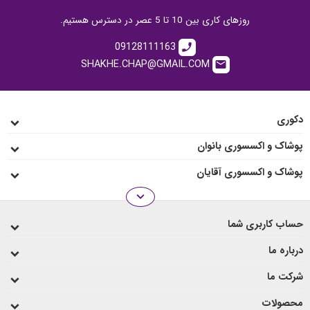
روزهای کاری بین 10 تا 5 عصر در دسترس هستیم.
09128111163
call
SHAKHE.CHAP@GMAIL.COM
email
دکوری
پوشاک و اکسسوری بانوان
پوشاک و اکسسوری آقایان
expand_more
انواع رو میزی
حساب کاربری شما
لیوان و ماگ
درباره ما
شرکت ما
محصولات