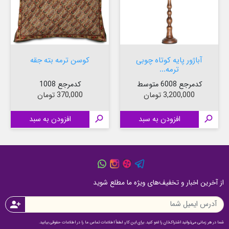
آباژور پایه کوتاه چوبی
کوسن ترمه بته جقه
ترمه...
کدمرجع 6008 متوسط
کدمرجع 1008
قیمت
قیمت
3,200,000 تومان
370,000 تومان

افزودن به سبد

افزودن به سبد
از آخرین اخبار و تخفیف‌های ویژه ما مطلع شوید
person_add
شما در هر زمانی می‌توانید اشتراک‌تان را لغو کنید. برای این کار، لطفاً اطلاعات تماس ما را در اطلاعات حقوقی بیابید.