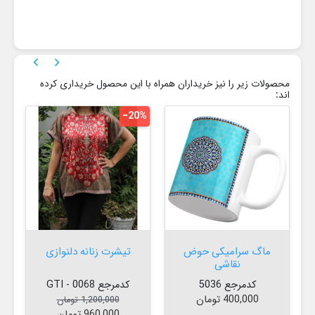


محصولات زیر را نیز خریداران همراه با این محصول خریداری کرده
اند:
‎−20%
ماگ سرامیکی حوض
تیشرت زنانه دلنوازی
نقاشی
کدمرجع 5036
کدمرجع 0068 - GTI
قیمت
قیمت عادی
قیمت
400,000 تومان
1,200,000 تومان
960,000 تومان