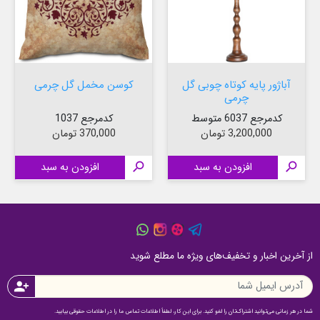
آباژور پایه کوتاه چوبی گل
کوسن مخمل گل چرمی
چرمی
کدمرجع 6037 متوسط
کدمرجع 1037
قیمت
قیمت
3,200,000 تومان
370,000 تومان

افزودن به سبد

افزودن به سبد
از آخرین اخبار و تخفیف‌های ویژه ما مطلع شوید
person_add
شما در هر زمانی می‌توانید اشتراک‌تان را لغو کنید. برای این کار، لطفاً اطلاعات تماس ما را در اطلاعات حقوقی بیابید.