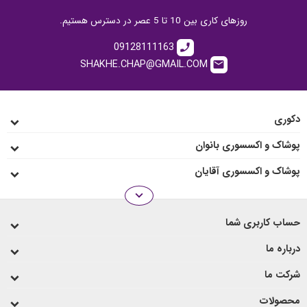
روزهای کاری بین 10 تا 5 عصر در دسترس هستیم.
09128111163
call
SHAKHE.CHAP@GMAIL.COM
email
دکوری
پوشاک و اکسسوری بانوان
پوشاک و اکسسوری آقایان
expand_more
انواع رو میزی
حساب کاربری شما
لیوان و ماگ
درباره ما
شرکت ما
محصولات