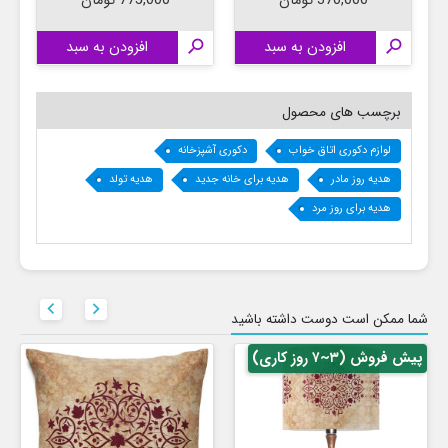
370,000 تومان
775,000 تومان

افزودن به سبد

افزودن به سبد
برچسب های محصول
لوازم دکوری اتاق خواب
دکوری آشپزخانه
هدیه روز مادر
هدیه برای خانه جدید
هدیه تولد
هدیه برای روز مرد


شما ممکن است دوست داشته باشید
پیش فروش (۳~۷ روز کاری)