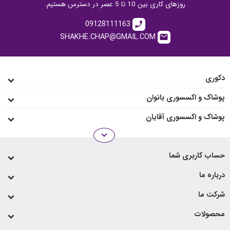
روزهای کاری بین 10 تا 5 عصر در دسترس هستیم.
09128111163
call
SHAKHE.CHAP@GMAIL.COM
email
دکوری
پوشاک و اکسسوری بانوان
پوشاک و اکسسوری آقایان
expand_more
انواع رو میزی
حساب کاربری شما
لیوان و ماگ
درباره ما
شرکت ما
محصولات