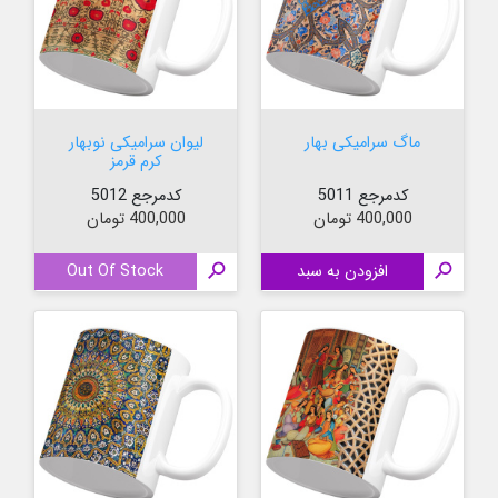
ماگ سرامیکی بهار
لیوان سرامیکی نوبهار
کرم قرمز
کدمرجع 5011
کدمرجع 5012
قیمت
قیمت
400,000 تومان
400,000 تومان

افزودن به سبد

Out Of Stock