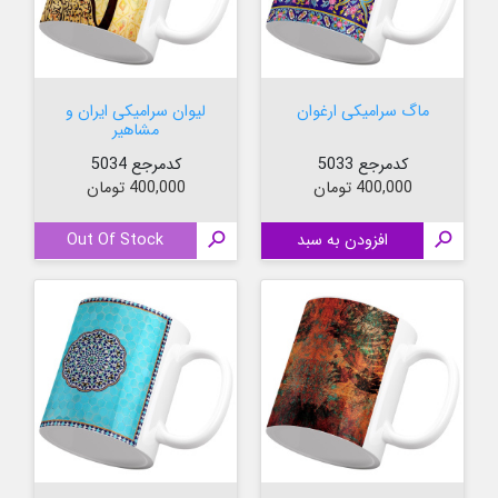
ماگ سرامیکی ارغوان
لیوان سرامیکی ایران و
مشاهیر
کدمرجع 5033
کدمرجع 5034
قیمت
قیمت
400,000 تومان
400,000 تومان

افزودن به سبد

Out Of Stock