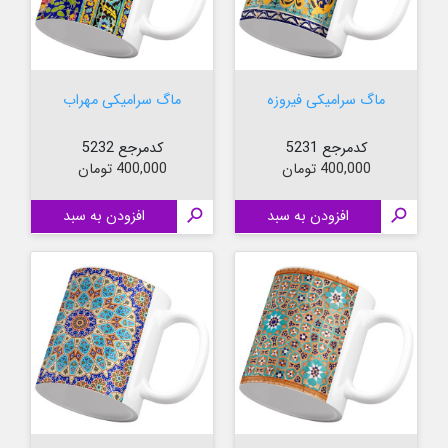
ماگ سرامیکی فیروزه
ماگ سرامیکی مهراب
کدمرجع 5231
کدمرجع 5232
قیمت
قیمت
400,000 تومان
400,000 تومان

افزودن به سبد

افزودن به سبد