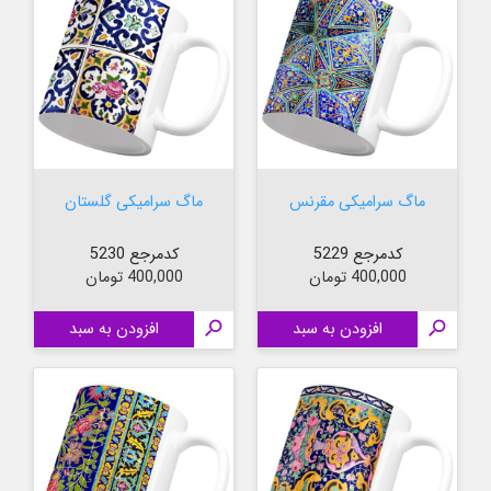
ماگ سرامیکی مقرنس
ماگ سرامیکی گلستان
کدمرجع 5229
کدمرجع 5230
قیمت
قیمت
400,000 تومان
400,000 تومان

افزودن به سبد

افزودن به سبد