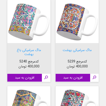
ماگ سرامیکی بهشت
ماگ سرامیکی باغ
بهشت
کدمرجع 5239
کدمرجع 5240
قیمت
قیمت
400,000 تومان
400,000 تومان

افزودن به سبد

افزودن به سبد