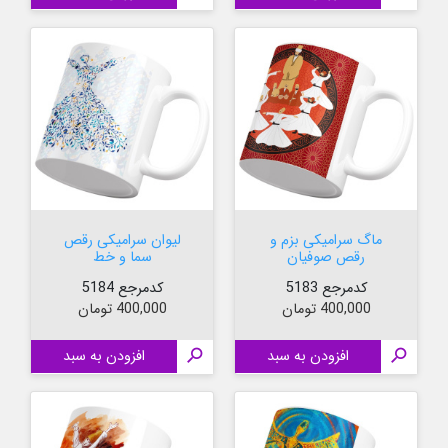
ماگ سرامیکی بزم و
لیوان سرامیکی رقص
رقص صوفیان
سما و خط
کدمرجع 5183
کدمرجع 5184
قیمت
قیمت
400,000 تومان
400,000 تومان

افزودن به سبد

افزودن به سبد