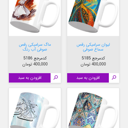
لیوان سرامیکی رقص
ماگ سرامیکی رقص
سماع صوفی
صوفی آب رنگ
کدمرجع 5185
کدمرجع 5186
قیمت
قیمت
400,000 تومان
400,000 تومان

افزودن به سبد

افزودن به سبد