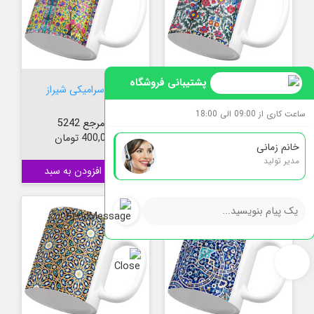
پشتیبانی فروشگاه
ماگ سرامیکی گل بهشت
ماگ سرامیکی شیراز
ساعت کاری از 09:00 الی 18:00
کدمرجع 5241
کدمرجع 5242
قیمت
قیمت
400,000 تومان
400,000 تومان
خانم زمانی
مدیر تولید

افزودن به سبد

افزودن به سبد