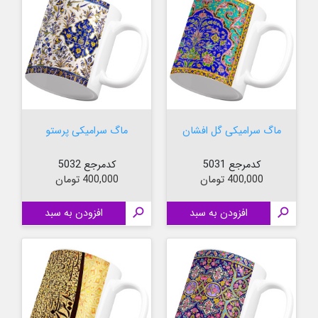
ماگ سرامیکی گل افشان
ماگ سرامیکی پرستو
کدمرجع 5031
کدمرجع 5032
قیمت
قیمت
400,000 تومان
400,000 تومان

افزودن به سبد

افزودن به سبد