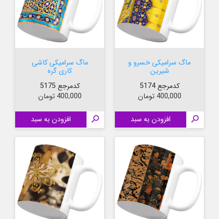
ماگ سرامیکی خسرو و
ماگ سرامیکی کاشی
شیرین
کاری گره
کدمرجع 5174
کدمرجع 5175
قیمت
قیمت
400,000 تومان
400,000 تومان

افزودن به سبد

افزودن به سبد