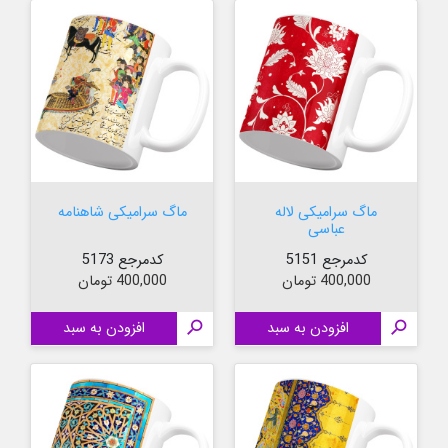
ماگ سرامیکی لاله
ماگ سرامیکی شاهنامه
عباسی
کدمرجع 5151
کدمرجع 5173
قیمت
قیمت
400,000 تومان
400,000 تومان

افزودن به سبد

افزودن به سبد